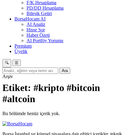
F/K Hesaplama
PD/DD Hesaplama
Bileşik Getiri
BorsaHocam AI
AI Analiz
Hisse Sor
Haber Özeti
AI Portföy Yorumu
Premium
Üyelik
🔍
☰
Ara
Arşiv
Etiket:
#kripto #bitcoin
#altcoin
Bu bölümde henüz içerik yok.
Borsa İstanbul ve küresel piyasalara dair eğitici içerikler, teknik