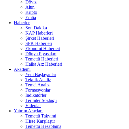
Döviz
Altın
Kripto
Emtia
Haberler
Son Dakika
KAP Haberleri
Şirket Haberleri
SPK Haberleri
Ekonomi Haberleri
Dünya Piyasaları
Temettü Haberleri
Halka Arz Haberleri
Akademi
Yeni Başlayanlar
Teknik Analiz
Temel Analiz
Formasyonlar
İndikatörler
Terimler Sözlüğü
Videolar
Yatırım Araçları
Temettü Takvimi
Hisse Karşılaştır
Temettü Hesaplama