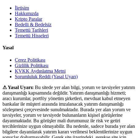
İletişim
Hakkımızda
Kripto Paralar
Bedelli & Bedelsiz
Temettü Tarihleri
Temettü Hisseleri
Yasal
Çerez Politikası
Gizlilik Politikası
KVKK Aydınlatma Metni
Sorumluluk Reddi (Yasal Uyarı)
⚠ Yasal Uyarı:
Bu sitede yer alan bilgi, yorum ve tavsiyeler yatırım
danışmanlığı kapsamında değildir. Yatırım danışmanlığı hizmeti;
aracı kurumlar, portföy yönetim şirketleri, mevduat kabul etmeyen
bankalar ile müşteri arasında imzalanacak yatırım danışmanlığı
sözleşmesi çerçevesinde sunulmaktadır. Burada yer alan yorum ve
tavsiyeler, yorum ve tavsiyede bulunanların kişisel görüşlerine
dayanmaktadır. Bu görüşler mali durumunuz ile risk ve getiri
tercihlerinize uygun olmayabilir. Bu nedenle, sadece burada yer alan
bilgilere dayanılarak yatırım kararı verilmesi beklentilerinize uygun
sonuçlar doğurmayabilir. Gerek site üzerindeki, gerekse site için