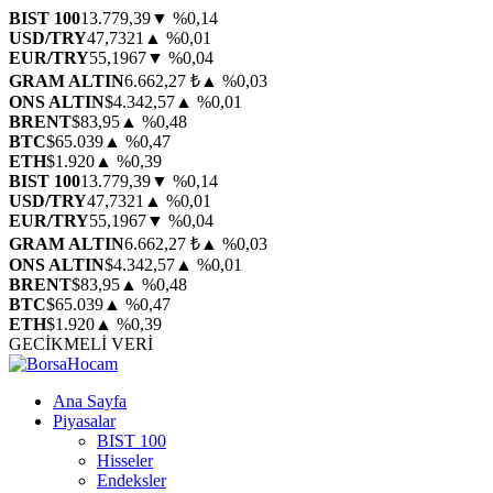
BIST 100
13.779,39
▼ %0,14
USD/TRY
47,7321
▲ %0,01
EUR/TRY
55,1967
▼ %0,04
GRAM ALTIN
6.662,27 ₺
▲ %0,03
ONS ALTIN
$4.342,57
▲ %0,01
BRENT
$83,95
▲ %0,48
BTC
$65.039
▲ %0,47
ETH
$1.920
▲ %0,39
BIST 100
13.779,39
▼ %0,14
USD/TRY
47,7321
▲ %0,01
EUR/TRY
55,1967
▼ %0,04
GRAM ALTIN
6.662,27 ₺
▲ %0,03
ONS ALTIN
$4.342,57
▲ %0,01
BRENT
$83,95
▲ %0,48
BTC
$65.039
▲ %0,47
ETH
$1.920
▲ %0,39
GECİKMELİ VERİ
Ana Sayfa
Piyasalar
BIST 100
Hisseler
Endeksler