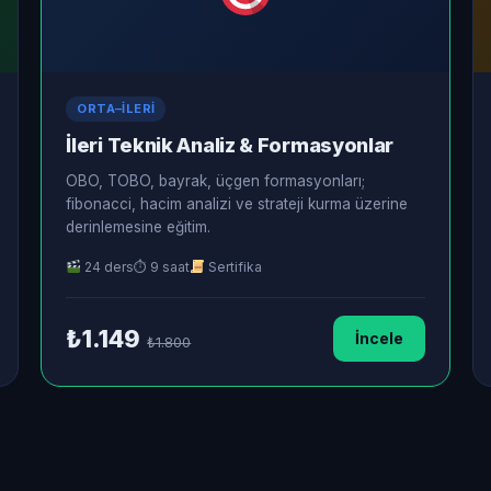
ORTA–İLERI
İleri Teknik Analiz & Formasyonlar
OBO, TOBO, bayrak, üçgen formasyonları;
fibonacci, hacim analizi ve strateji kurma üzerine
derinlemesine eğitim.
24 ders
⏱ 9 saat
Sertifika
₺1.149
İncele
₺1.800