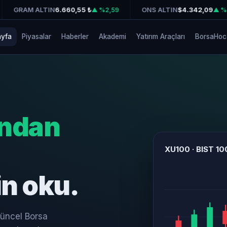
AM ALTIN
6.660,55 ₺
ONS ALTIN
$4.342,09
▲ %2,59
▲ %2,40
ayfa
Piyasalar
Haberler
Akademi
Yatırım Araçları
BorsaHoc
ndan
XU100 · BIST 10
in oku.
 güncel Borsa