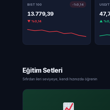
BIST 100
-%0,14
USD/T
13.779,39
47,
▼ %0,14
▲ %0,
Eğitim Setleri
Sıfırdan ileri seviyeye, kendi hızınızda öğrenin