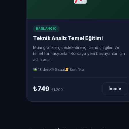
BAŞLANGIÇ
Teknik Analiz Temel Eğitimi
Mum grafikleri, destek-direnç, trend çizgileri ve
temel formasyonlar. Borsaya yeni başlayanlar için
adım adım.
18 ders
⏱ 6 saat
Sertifika
₺749
İncele
₺1.200