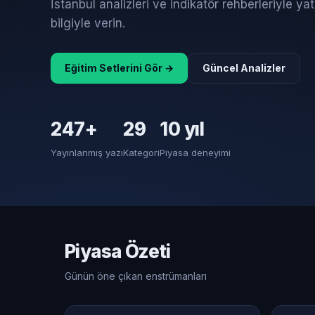
İstanbul analizleri ve indikatör rehberleriyle yatı
bilgiyle verin.
Eğitim Setlerini Gör →
Güncel Analizler
247+
29
10 yıl
Yayınlanmış yazı
Kategori
Piyasa deneyimi
Piyasa Özeti
Günün öne çıkan enstrümanları