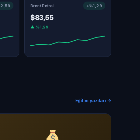
2,59
Brent Petrol
+%1,29
$83,55
▲ %1,29
Eğitim yazıları →