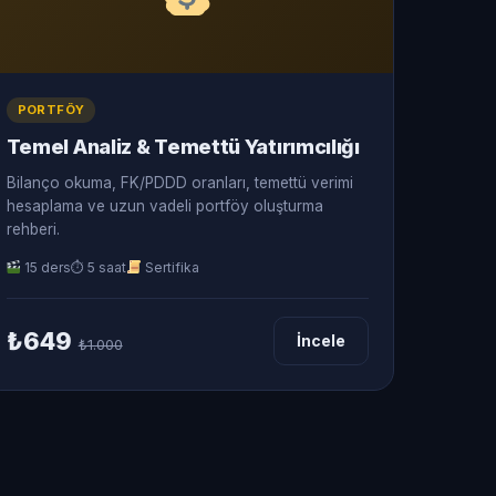
PORTFÖY
Temel Analiz & Temettü Yatırımcılığı
Bilanço okuma, FK/PDDD oranları, temettü verimi
hesaplama ve uzun vadeli portföy oluşturma
rehberi.
15 ders
⏱ 5 saat
Sertifika
₺649
İncele
₺1.000