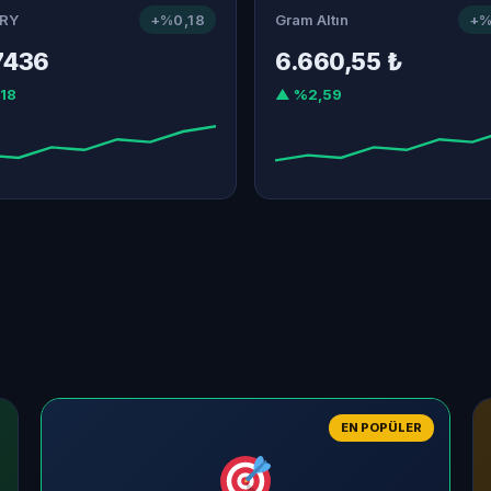
RY
+%0,18
Gram Altın
+%
7436
6.660,55 ₺
18
▲ %2,59
EN POPÜLER