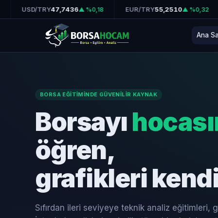
USD/TRY
47,7436
EUR/TRY
55,2510
GR
▲ %0,18
▲ %0,32
Ana S
BORSA EĞITIMINDE GÜVENILIR KAYNAK
Borsayı
hocası
öğren,
grafikleri kend
Sıfırdan ileri seviyeye teknik analiz eğitimleri,