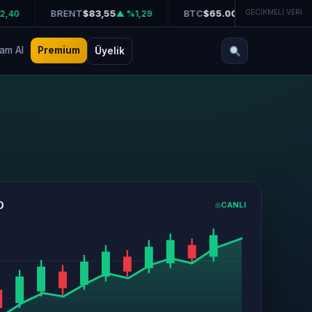
BRENT
$83,55
BTC
$65.003
GECİKMELİ VERİ
ETH
$
▲ %1,29
▲ %0,47
am AI
Premium
Üyelik
0
CANLI