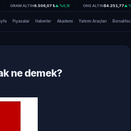
GRAM ALTIN
6.506,07 ₺
ONS ALTIN
$4.251,77
▲ %0,15
▲ %0,
ayfa
Piyasalar
Haberler
Akademi
Yatırım Araçları
BorsaHoc
ak ne demek?