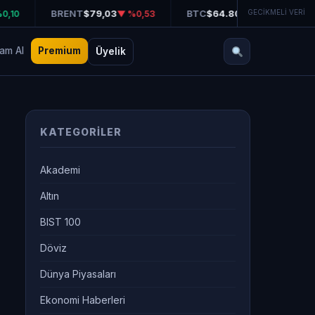
BRENT
$79,03
BTC
$64.808
GECİKMELİ VERİ
E
10
▼ %0,53
▲ %0,76
am AI
Premium
Üyelik
KATEGORILER
Akademi
Altın
BIST 100
Döviz
Dünya Piyasaları
Ekonomi Haberleri