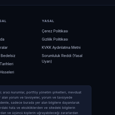
SAL
YASAL
Çerez Politikası
zda
Gizlilik Politikası
ralar
KVKK Aydınlatma Metni
& Bedelsiz
Sorumluluk Reddi (Yasal
Uyarı)
arihleri
Hisseleri
i; aracı kurumlar, portföy yönetim şirketleri, mevduat
r alan yorum ve tavsiyeler, yorum ve tavsiyede
nedenle, sadece burada yer alan bilgilere dayanılarak
rdaki hata ve eksikliklerden ve sitedeki bilgilerin
rdan ve üçüncü kişilerin uğrayabileceği zararlardan