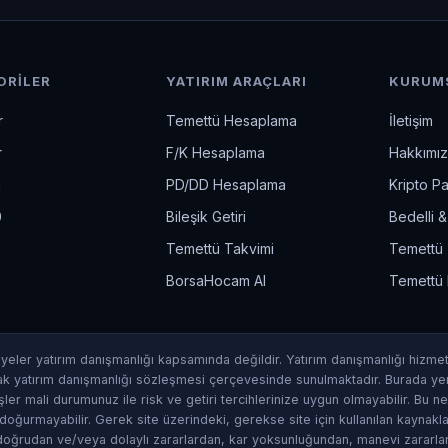
ORILER
YATIRIM ARAÇLARI
KURUM
r
Temettü Hesaplama
İletişim
r
F/K Hesaplama
Hakkımı
i
PD/DD Hesaplama
Kripto Pa
0
Bileşik Getiri
Bedelli 
Temettü Takvimi
Temettü T
BorsaHocam AI
Temettü 
yeler yatırım danışmanlığı kapsamında değildir. Yatırım danışmanlığı hizmet
ak yatırım danışmanlığı sözleşmesi çerçevesinde sunulmaktadır. Burada ye
ler mali durumunuz ile risk ve getiri tercihlerinize uygun olmayabilir. Bu 
doğurmayabilir. Gerek site üzerindeki, gerekse site için kullanılan kaynakla
i doğrudan ve/veya dolaylı zararlardan, kar yoksunluğundan, manevi zararla