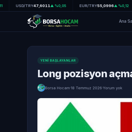
USD/TRY
47,6011
EUR/TRY
55,0996
▲ %0,05
▲ %0,12
Ana S
YENI BAŞLAYANLAR
Long pozisyon açm
Borsa Hocam
·
18 Temmuz 2026
·
Yorum yok