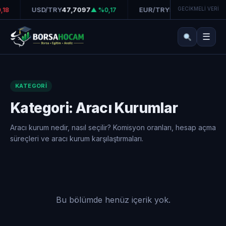
USD/TRY
47,7097
EUR/TRY
55,0469
GECİKMELİ VERİ
18
▲ %0,17
▲ %0,05
☰
KATEGORI
Kategori:
Aracı Kurumlar
Aracı kurum nedir, nasıl seçilir? Komisyon oranları, hesap açma
süreçleri ve aracı kurum karşılaştırmaları.
Bu bölümde henüz içerik yok.