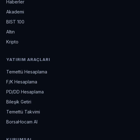
Haberler
Akademi
BIST 100
Altın
Kripto
YATIRIM ARAÇLARI
Temettü Hesaplama
F/K Hesaplama
PD/DD Hesaplama
Bileşik Getiri
Temettü Takvimi
BorsaHocam AI
KURUMSAL