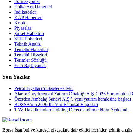
Formasyonlar
Halka Arz Haberleri
İndikatörler
KAP Haberleri
Kripto
Piyasalar
Şirket Haberleri
SPK Haberleri
Teknik Analiz
Temettü Haberleri
Temettü Hisseleri
Terimler Sözlüğü
Yeni Başlayanlar
Son Yazılar
Petrol Fiyatları Yükselecek Mi?
Alarko Gayrimenkul Yatırım Ortaklığı A.Ş. 2026 Sorumluluk 
Özerden Ambalaj Sanayi A.Ş.’, yeni yatırım hamlesine başladı
BOSSA’nın 2026 İlk Yarı Finansal Raporları
TAV Havalimanları Holding Derecelendirme Notu Açıklandı
Borsa İstanbul ve küresel piyasalara dair eğitici içerikler, teknik analiz 