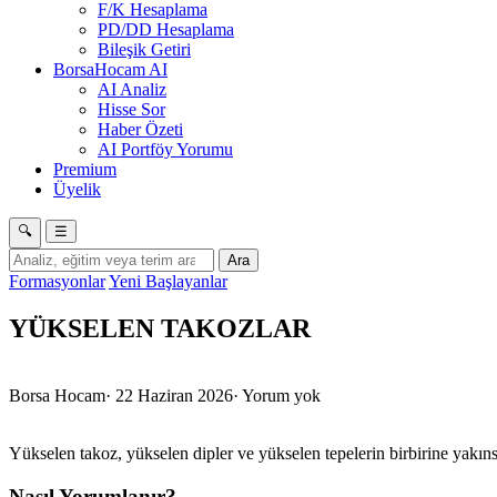
F/K Hesaplama
PD/DD Hesaplama
Bileşik Getiri
BorsaHocam AI
AI Analiz
Hisse Sor
Haber Özeti
AI Portföy Yorumu
Premium
Üyelik
🔍
☰
Ara
Formasyonlar
Yeni Başlayanlar
YÜKSELEN TAKOZLAR
Borsa Hocam
·
22 Haziran 2026
·
Yorum yok
Yükselen takoz, yükselen dipler ve yükselen tepelerin birbirine yakın
Nasıl Yorumlanır?