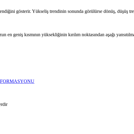
endiğini gösterir. Yükseliş trendinin sonunda görülürse dönüş, düşüş t
takozun en geniş kısmının yüksekliğinin kırılım noktasından aşağı yansıt
İP FORMASYONU
erdir