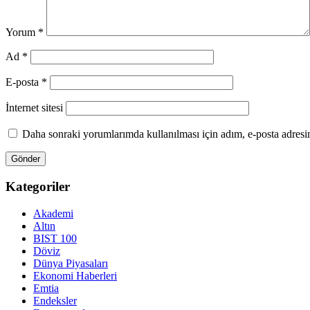
Yorum
*
Ad
*
E-posta
*
İnternet sitesi
Daha sonraki yorumlarımda kullanılması için adım, e-posta adresim
Kategoriler
Akademi
Altın
BIST 100
Döviz
Dünya Piyasaları
Ekonomi Haberleri
Emtia
Endeksler