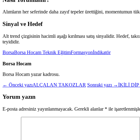
Alımların her seferinde daha zayıf tepeler ürettiğini, momentumun tük
Sinyal ve Hedef
Alt trend çizgisinin hacimli aşağı kırılması satış sinyalidir. Hedef, 
teyididir.
Borsa
Borsa Hocam Teknik Eğitim
Formasyon
İndikatör
Borsa Hocam
Borsa Hocam yazar kadrosu.
← Önceki yazı
ALÇALAN TAKOZLAR
Sonraki yazı →
İKİLİ D
Yorum yazın
E-posta adresiniz yayınlanmayacak.
Gerekli alanlar
*
ile işaretlenmişl