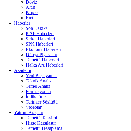
Döviz
Altın
Kripto
Emtia
Haberler
Son Dakika
KAP Haberleri
Şirket Haberleri
SPK Haberleri
Ekonomi Haberleri
Dünya Piyasaları
Temettü Haberleri
Halka Arz Haberleri
Akademi
Yeni Başlayanlar
Teknik Analiz
Temel Analiz
Formasyonlar
İndikatörler
Terimler Sözlüğü
Videolar
Yatırım Araçları
Temettü Takvimi
Hisse Karşılaştır
Temettü Hesaplama