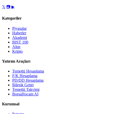
𝕏
📷
▶
Kategoriler
Piyasalar
Haberler
Akademi
BIST 100
Altın
Kripto
Yatırım Araçları
Temettü Hesaplama
F/K Hesaplama
PD/DD Hesaplama
Bileşik Getiri
Temettü Takvimi
BorsaHocam AI
Kurumsal