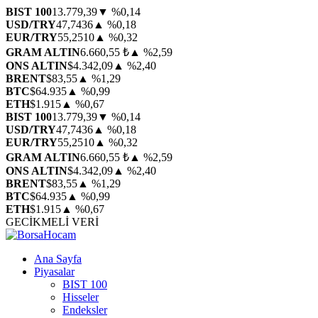
BIST 100
13.779,39
▼ %0,14
USD/TRY
47,7436
▲ %0,18
EUR/TRY
55,2510
▲ %0,32
GRAM ALTIN
6.660,55 ₺
▲ %2,59
ONS ALTIN
$4.342,09
▲ %2,40
BRENT
$83,55
▲ %1,29
BTC
$64.935
▲ %0,99
ETH
$1.915
▲ %0,67
BIST 100
13.779,39
▼ %0,14
USD/TRY
47,7436
▲ %0,18
EUR/TRY
55,2510
▲ %0,32
GRAM ALTIN
6.660,55 ₺
▲ %2,59
ONS ALTIN
$4.342,09
▲ %2,40
BRENT
$83,55
▲ %1,29
BTC
$64.935
▲ %0,99
ETH
$1.915
▲ %0,67
GECİKMELİ VERİ
Ana Sayfa
Piyasalar
BIST 100
Hisseler
Endeksler