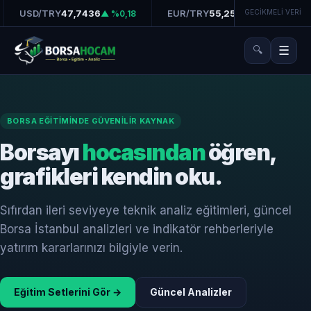
USD/TRY
47,7436
EUR/TRY
55,2510
GECİKMELİ VERİ
G
▲ %0,18
▲ %0,32
🔍
☰
BORSA EĞITIMINDE GÜVENILIR KAYNAK
Borsayı
hocasından
öğren,
grafikleri kendin oku.
Sıfırdan ileri seviyeye teknik analiz eğitimleri, güncel
Borsa İstanbul analizleri ve indikatör rehberleriyle
yatırım kararlarınızı bilgiyle verin.
Eğitim Setlerini Gör →
Güncel Analizler