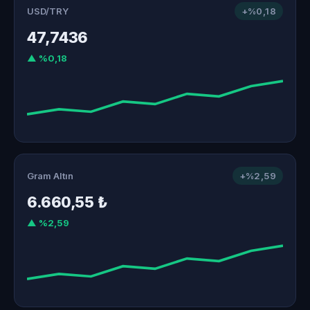
USD/TRY
+%0,18
47,7436
▲ %0,18
Gram Altın
+%2,59
6.660,55 ₺
▲ %2,59