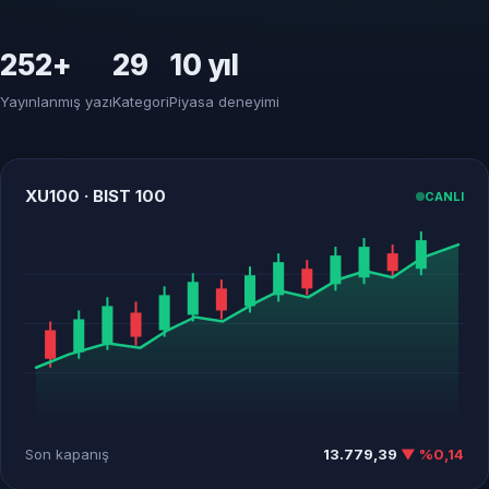
252+
29
10 yıl
Yayınlanmış yazı
Kategori
Piyasa deneyimi
XU100 · BIST 100
CANLI
Son kapanış
13.779,39
▼ %0,14