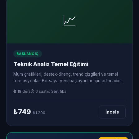
📈
BAŞLANGIÇ
Teknik Analiz Temel Eğitimi
Mum grafikleri, destek-direnç, trend çizgileri ve temel
formasyonlar. Borsaya yeni başlayanlar için adım adım.
🎬 18 ders
⏱ 6 saat
📜 Sertifika
₺749
İncele
₺1.200