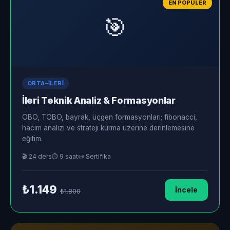
EN POPÜLER
🎯
ORTA–İLERI
İleri Teknik Analiz & Formasyonlar
OBO, TOBO, bayrak, üçgen formasyonları; fibonacci,
hacim analizi ve strateji kurma üzerine derinlemesine
eğitim.
🎬 24 ders
⏱ 9 saat
📜 Sertifika
₺1.149
İncele
₺1.800