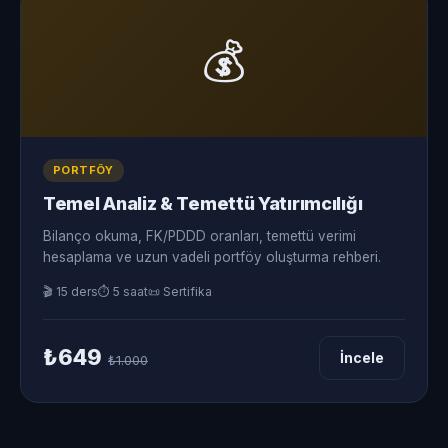
💰
PORTFÖY
Temel Analiz & Temettü Yatırımcılığı
Bilanço okuma, FK/PDDD oranları, temettü verimi
hesaplama ve uzun vadeli portföy oluşturma rehberi.
🎬 15 ders
⏱ 5 saat
📜 Sertifika
₺649
İncele
₺1.000