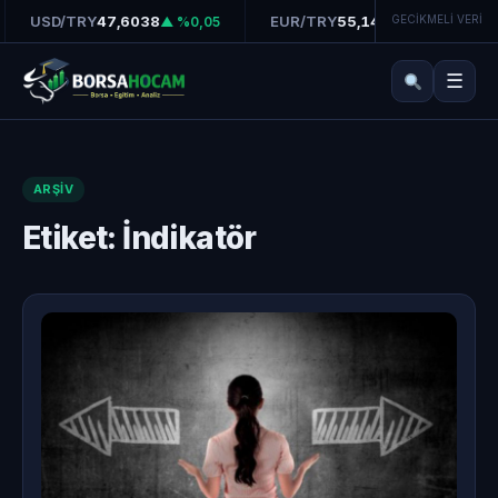
USD/TRY
47,6038
EUR/TRY
55,1472
GECİKMELİ VERİ
G
▲ %0,05
▲ %0,20
☰
ARŞIV
Etiket:
İndikatör