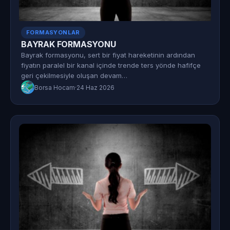
FORMASYONLAR
BAYRAK FORMASYONU
Bayrak formasyonu, sert bir fiyat hareketinin ardından
fiyatın paralel bir kanal içinde trende ters yönde hafifçe
geri çekilmesiyle oluşan devam…
Borsa Hocam
·
24 Haz 2026