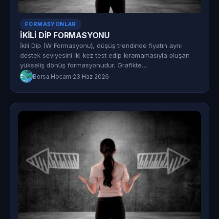
FORMASYONLAR
İKİLİ DİP FORMASYONU
İkili Dip (W Formasyonu), düşüş trendinde fiyatın aynı
destek seviyesini iki kez test edip kıramamasıyla oluşan
yükseliş dönüş formasyonudur. Grafikte…
Borsa Hocam
·
23 Haz 2026