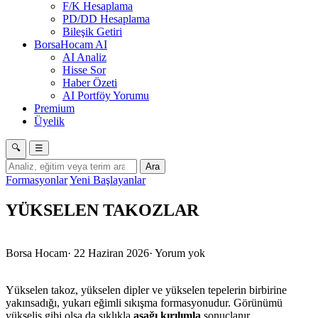
F/K Hesaplama
PD/DD Hesaplama
Bileşik Getiri
BorsaHocam AI
AI Analiz
Hisse Sor
Haber Özeti
AI Portföy Yorumu
Premium
Üyelik
🔍
☰
Ara
Formasyonlar
Yeni Başlayanlar
YÜKSELEN TAKOZLAR
Borsa Hocam
·
22 Haziran 2026
·
Yorum yok
Yükselen takoz, yükselen dipler ve yükselen tepelerin birbirine
yakınsadığı, yukarı eğimli sıkışma formasyonudur. Görünümü
yükseliş gibi olsa da sıklıkla
aşağı kırılımla
sonuçlanır.