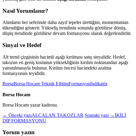
Nasıl Yorumlanır?
Alımların her seferinde daha zayıf tepeler ürettiğini, momentumun
tükendiğini gösterir. Yükseliş trendinin sonunda görülürse dönüş,
düşüş trendinde görülürse devam formasyonu olarak değerlendirilir.
Sinyal ve Hedef
Alt trend çizgisinin hacimli aşağı kırılması satış sinyalidir. Hedef,
takozun en geniş kısmının yüksekliğinin kırılım noktasından aşağı
yansıtılmasıyla bulunur. Kırılım öncesi hacimdeki azalma
formasyonun teyididir.
Borsa
Borsa Hocam Teknik Eğitim
Formasyon
İndikatör
Borsa Hocam
Borsa Hocam yazar kadrosu.
← Önceki yazı
ALÇALAN TAKOZLAR
Sonraki yazı →
İKİLİ
DİP FORMASYONU
Yorum yazın