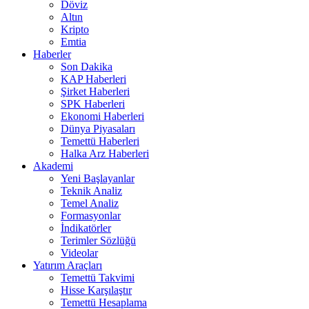
Döviz
Altın
Kripto
Emtia
Haberler
Son Dakika
KAP Haberleri
Şirket Haberleri
SPK Haberleri
Ekonomi Haberleri
Dünya Piyasaları
Temettü Haberleri
Halka Arz Haberleri
Akademi
Yeni Başlayanlar
Teknik Analiz
Temel Analiz
Formasyonlar
İndikatörler
Terimler Sözlüğü
Videolar
Yatırım Araçları
Temettü Takvimi
Hisse Karşılaştır
Temettü Hesaplama