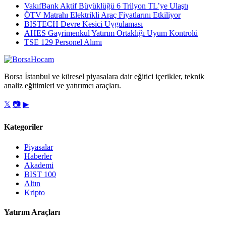
VakıfBank Aktif Büyüklüğü 6 Trilyon TL’ye Ulaştı
ÖTV Matrahı Elektrikli Araç Fiyatlarını Etkiliyor
BISTECH Devre Kesici Uygulaması
AHES Gayrimenkul Yatırım Ortaklığı Uyum Kontrolü
TSE 129 Personel Alımı
Borsa İstanbul ve küresel piyasalara dair eğitici içerikler, teknik
analiz eğitimleri ve yatırımcı araçları.
𝕏
📷
▶
Kategoriler
Piyasalar
Haberler
Akademi
BIST 100
Altın
Kripto
Yatırım Araçları