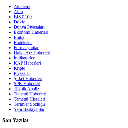
Akademi
Altın
BIST 100
Döviz
Dünya Piyasaları
Ekonomi Haberleri
Emtia
Endeksler
Formasyonlar
Halka Arz Haberleri
İndikatörler
KAP Haberleri
Kripto
Piyasalar
Şirket Haberleri
SPK Haberleri
Teknik Analiz
Temettü Haberleri
Temettü Hisseleri
Terimler Sözlüğü
Yeni Başlayanlar
Son Yazılar