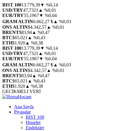
BIST 100
13.779,39
▼ %0,14
USD/TRY
47,7321
▲ %0,01
EUR/TRY
55,1967
▼ %0,04
GRAM ALTIN
6.662,27 ₺
▲ %0,03
ONS ALTIN
$4.342,57
▲ %0,01
BRENT
$83,94
▲ %0,47
BTC
$65.021
▲ %0,43
ETH
$1.920
▲ %0,38
BIST 100
13.779,39
▼ %0,14
USD/TRY
47,7321
▲ %0,01
EUR/TRY
55,1967
▼ %0,04
GRAM ALTIN
6.662,27 ₺
▲ %0,03
ONS ALTIN
$4.342,57
▲ %0,01
BRENT
$83,94
▲ %0,47
BTC
$65.021
▲ %0,43
ETH
$1.920
▲ %0,38
GECİKMELİ VERİ
Ana Sayfa
Piyasalar
BIST 100
Hisseler
Endeksler