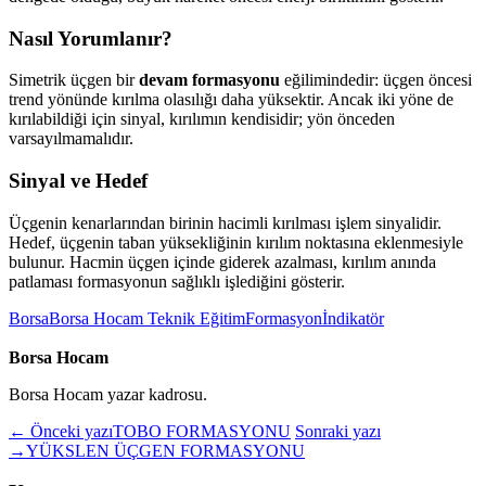
Nasıl Yorumlanır?
Simetrik üçgen bir
devam formasyonu
eğilimindedir: üçgen öncesi
trend yönünde kırılma olasılığı daha yüksektir. Ancak iki yöne de
kırılabildiği için sinyal, kırılımın kendisidir; yön önceden
varsayılmamalıdır.
Sinyal ve Hedef
Üçgenin kenarlarından birinin hacimli kırılması işlem sinyalidir.
Hedef, üçgenin taban yüksekliğinin kırılım noktasına eklenmesiyle
bulunur. Hacmin üçgen içinde giderek azalması, kırılım anında
patlaması formasyonun sağlıklı işlediğini gösterir.
Borsa
Borsa Hocam Teknik Eğitim
Formasyon
İndikatör
Borsa Hocam
Borsa Hocam yazar kadrosu.
← Önceki yazı
TOBO FORMASYONU
Sonraki yazı
→
YÜKSLEN ÜÇGEN FORMASYONU