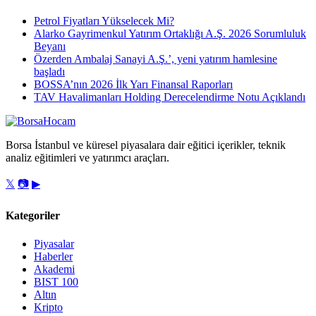
Petrol Fiyatları Yükselecek Mi?
Alarko Gayrimenkul Yatırım Ortaklığı A.Ş. 2026 Sorumluluk
Beyanı
Özerden Ambalaj Sanayi A.Ş.’, yeni yatırım hamlesine
başladı
BOSSA’nın 2026 İlk Yarı Finansal Raporları
TAV Havalimanları Holding Derecelendirme Notu Açıklandı
Borsa İstanbul ve küresel piyasalara dair eğitici içerikler, teknik
analiz eğitimleri ve yatırımcı araçları.
𝕏
📷
▶
Kategoriler
Piyasalar
Haberler
Akademi
BIST 100
Altın
Kripto