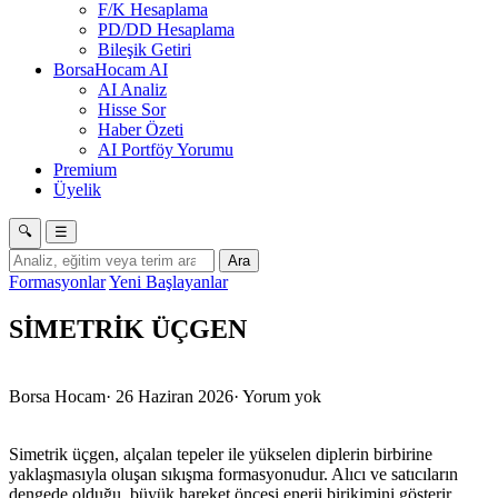
F/K Hesaplama
PD/DD Hesaplama
Bileşik Getiri
BorsaHocam AI
AI Analiz
Hisse Sor
Haber Özeti
AI Portföy Yorumu
Premium
Üyelik
🔍
☰
Ara
Formasyonlar
Yeni Başlayanlar
SİMETRİK ÜÇGEN
Borsa Hocam
·
26 Haziran 2026
·
Yorum yok
Simetrik üçgen, alçalan tepeler ile yükselen diplerin birbirine
yaklaşmasıyla oluşan sıkışma formasyonudur. Alıcı ve satıcıların
dengede olduğu, büyük hareket öncesi enerji birikimini gösterir.