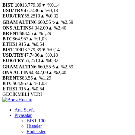
BIST 100
13.779,39
▼ %0,14
USD/TRY
47,7436
▲ %0,18
EUR/TRY
55,2510
▲ %0,32
GRAM ALTIN
6.660,55 ₺
▲ %2,59
ONS ALTIN
$4.342,09
▲ %2,40
BRENT
$83,55
▲ %1,29
BTC
$64.957
▲ %1,03
ETH
$1.915
▲ %0,54
BIST 100
13.779,39
▼ %0,14
USD/TRY
47,7436
▲ %0,18
EUR/TRY
55,2510
▲ %0,32
GRAM ALTIN
6.660,55 ₺
▲ %2,59
ONS ALTIN
$4.342,09
▲ %2,40
BRENT
$83,55
▲ %1,29
BTC
$64.957
▲ %1,03
ETH
$1.915
▲ %0,54
GECİKMELİ VERİ
Ana Sayfa
Piyasalar
BIST 100
Hisseler
Endeksler