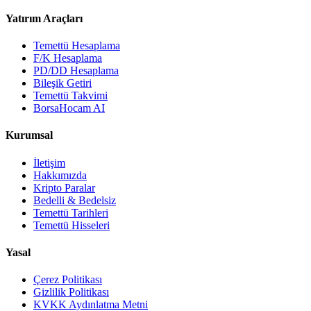
Yatırım Araçları
Temettü Hesaplama
F/K Hesaplama
PD/DD Hesaplama
Bileşik Getiri
Temettü Takvimi
BorsaHocam AI
Kurumsal
İletişim
Hakkımızda
Kripto Paralar
Bedelli & Bedelsiz
Temettü Tarihleri
Temettü Hisseleri
Yasal
Çerez Politikası
Gizlilik Politikası
KVKK Aydınlatma Metni