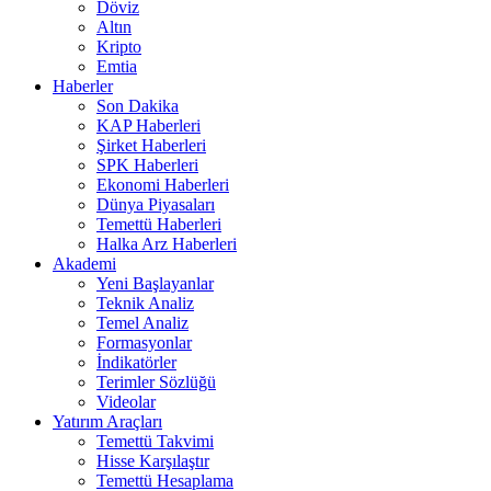
Döviz
Altın
Kripto
Emtia
Haberler
Son Dakika
KAP Haberleri
Şirket Haberleri
SPK Haberleri
Ekonomi Haberleri
Dünya Piyasaları
Temettü Haberleri
Halka Arz Haberleri
Akademi
Yeni Başlayanlar
Teknik Analiz
Temel Analiz
Formasyonlar
İndikatörler
Terimler Sözlüğü
Videolar
Yatırım Araçları
Temettü Takvimi
Hisse Karşılaştır
Temettü Hesaplama