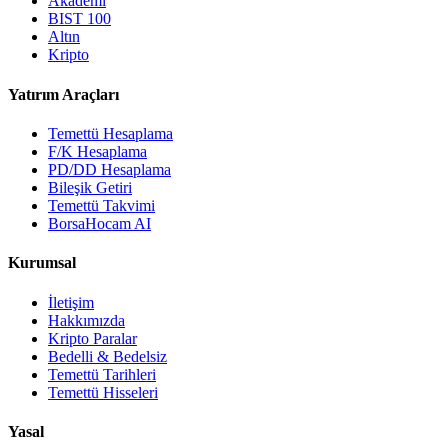
Akademi
BIST 100
Altın
Kripto
Yatırım Araçları
Temettü Hesaplama
F/K Hesaplama
PD/DD Hesaplama
Bileşik Getiri
Temettü Takvimi
BorsaHocam AI
Kurumsal
İletişim
Hakkımızda
Kripto Paralar
Bedelli & Bedelsiz
Temettü Tarihleri
Temettü Hisseleri
Yasal