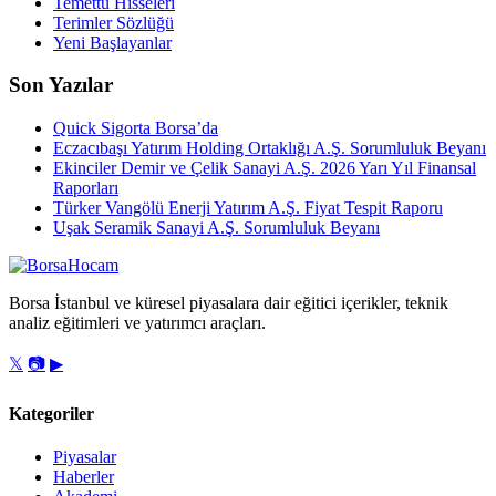
Temettü Hisseleri
Terimler Sözlüğü
Yeni Başlayanlar
Son Yazılar
Quick Sigorta Borsa’da
Eczacıbaşı Yatırım Holding Ortaklığı A.Ş. Sorumluluk Beyanı
Ekinciler Demir ve Çelik Sanayi A.Ş. 2026 Yarı Yıl Finansal
Raporları
Türker Vangölü Enerji Yatırım A.Ş. Fiyat Tespit Raporu
Uşak Seramik Sanayi A.Ş. Sorumluluk Beyanı
Borsa İstanbul ve küresel piyasalara dair eğitici içerikler, teknik
analiz eğitimleri ve yatırımcı araçları.
𝕏
📷
▶
Kategoriler
Piyasalar
Haberler