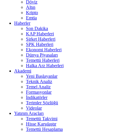
Döviz
Altın
Kripto
Emtia
Haberler
Son Dakika
KAP Haberleri
Şirket Haberleri
SPK Haberleri
Ekonomi Haberleri
Dünya Piyasaları
Temettü Haberleri
Halka Arz Haberleri
Akademi
Yeni Başlayanlar
Teknik Analiz
Temel Analiz
Formasyonlar
İndikatörler
Terimler Sözlüğü
Videolar
Yatırım Araçları
Temettü Takvimi
Hisse Karşılaştır
Temettü Hesaplama