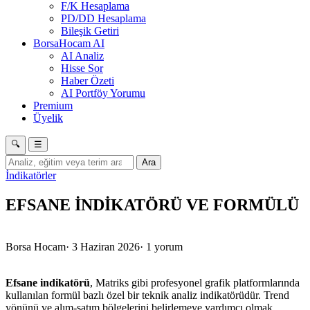
F/K Hesaplama
PD/DD Hesaplama
Bileşik Getiri
BorsaHocam AI
AI Analiz
Hisse Sor
Haber Özeti
AI Portföy Yorumu
Premium
Üyelik
🔍
☰
Ara
İndikatörler
EFSANE İNDİKATÖRÜ VE FORMÜLÜ
Borsa Hocam
·
3 Haziran 2026
·
1 yorum
Efsane indikatörü
, Matriks gibi profesyonel grafik platformlarında
kullanılan formül bazlı özel bir teknik analiz indikatörüdür. Trend
yönünü ve alım-satım bölgelerini belirlemeye yardımcı olmak