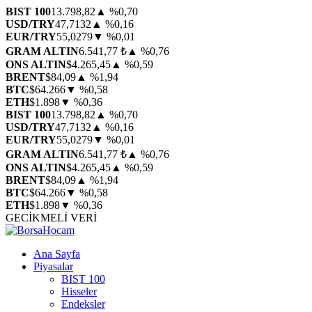
BIST 100
13.798,82
▲ %0,70
USD/TRY
47,7132
▲ %0,16
EUR/TRY
55,0279
▼ %0,01
GRAM ALTIN
6.541,77 ₺
▲ %0,76
ONS ALTIN
$4.265,45
▲ %0,59
BRENT
$84,09
▲ %1,94
BTC
$64.266
▼ %0,58
ETH
$1.898
▼ %0,36
BIST 100
13.798,82
▲ %0,70
USD/TRY
47,7132
▲ %0,16
EUR/TRY
55,0279
▼ %0,01
GRAM ALTIN
6.541,77 ₺
▲ %0,76
ONS ALTIN
$4.265,45
▲ %0,59
BRENT
$84,09
▲ %1,94
BTC
$64.266
▼ %0,58
ETH
$1.898
▼ %0,36
GECİKMELİ VERİ
Ana Sayfa
Piyasalar
BIST 100
Hisseler
Endeksler