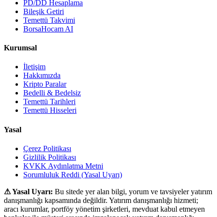
PD/DD Hesaplama
Bileşik Getiri
Temettü Takvimi
BorsaHocam AI
Kurumsal
İletişim
Hakkımızda
Kripto Paralar
Bedelli & Bedelsiz
Temettü Tarihleri
Temettü Hisseleri
Yasal
Çerez Politikası
Gizlilik Politikası
KVKK Aydınlatma Metni
Sorumluluk Reddi (Yasal Uyarı)
⚠ Yasal Uyarı:
Bu sitede yer alan bilgi, yorum ve tavsiyeler yatırım
danışmanlığı kapsamında değildir. Yatırım danışmanlığı hizmeti;
aracı kurumlar, portföy yönetim şirketleri, mevduat kabul etmeyen