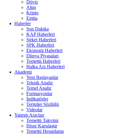
Döviz
Altın
Kripto
Emtia
Haberler
Son Dakika
KAP Haberleri
Şirket Haberleri
SPK Haberleri
Ekonomi Haberleri
Dünya Piyasaları
Temettü Haberleri
Halka Arz Haberleri
Akademi
Yeni Başlayanlar
Teknik Analiz
Temel Analiz
Formasyonlar
İndikatörler
Terimler Sözlüğü
Videolar
Yatırım Araçları
Temettü Takvimi
Hisse Karşılaştır
Temettü Hesaplama