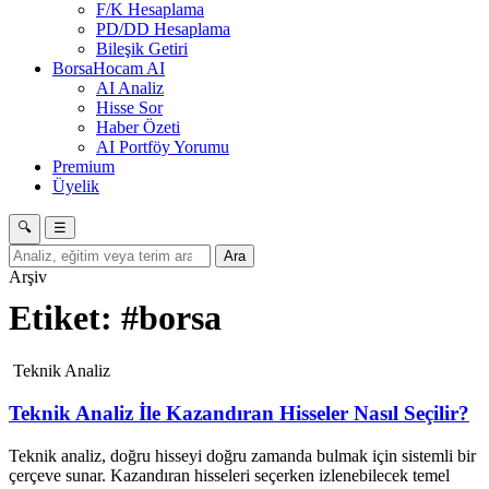
F/K Hesaplama
PD/DD Hesaplama
Bileşik Getiri
BorsaHocam AI
AI Analiz
Hisse Sor
Haber Özeti
AI Portföy Yorumu
Premium
Üyelik
🔍
☰
Ara
Arşiv
Etiket:
#borsa
Teknik Analiz
Teknik Analiz İle Kazandıran Hisseler Nasıl Seçilir?
Teknik analiz, doğru hisseyi doğru zamanda bulmak için sistemli bir
çerçeve sunar. Kazandıran hisseleri seçerken izlenebilecek temel