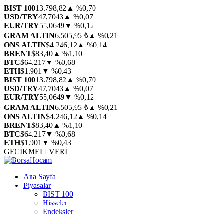
BIST 100
13.798,82
▲ %0,70
USD/TRY
47,7043
▲ %0,07
EUR/TRY
55,0649
▼ %0,12
GRAM ALTIN
6.505,95 ₺
▲ %0,21
ONS ALTIN
$4.246,12
▲ %0,14
BRENT
$83,40
▲ %1,10
BTC
$64.217
▼ %0,68
ETH
$1.901
▼ %0,43
BIST 100
13.798,82
▲ %0,70
USD/TRY
47,7043
▲ %0,07
EUR/TRY
55,0649
▼ %0,12
GRAM ALTIN
6.505,95 ₺
▲ %0,21
ONS ALTIN
$4.246,12
▲ %0,14
BRENT
$83,40
▲ %1,10
BTC
$64.217
▼ %0,68
ETH
$1.901
▼ %0,43
GECİKMELİ VERİ
Ana Sayfa
Piyasalar
BIST 100
Hisseler
Endeksler