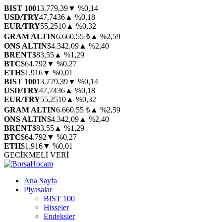
BIST 100
13.779,39
▼ %0,14
USD/TRY
47,7436
▲ %0,18
EUR/TRY
55,2510
▲ %0,32
GRAM ALTIN
6.660,55 ₺
▲ %2,59
ONS ALTIN
$4.342,09
▲ %2,40
BRENT
$83,55
▲ %1,29
BTC
$64.792
▼ %0,27
ETH
$1.916
▼ %0,01
BIST 100
13.779,39
▼ %0,14
USD/TRY
47,7436
▲ %0,18
EUR/TRY
55,2510
▲ %0,32
GRAM ALTIN
6.660,55 ₺
▲ %2,59
ONS ALTIN
$4.342,09
▲ %2,40
BRENT
$83,55
▲ %1,29
BTC
$64.792
▼ %0,27
ETH
$1.916
▼ %0,01
GECİKMELİ VERİ
Ana Sayfa
Piyasalar
BIST 100
Hisseler
Endeksler