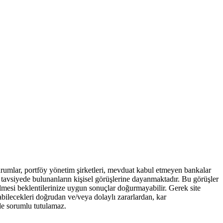
kurumlar, portföy yönetim şirketleri, mevduat kabul etmeyen bankalar
tavsiyede bulunanların kişisel görüşlerine dayanmaktadır. Bu görüşler
ilmesi beklentilerinize uygun sonuçlar doğurmayabilir. Gerek site
yabilecekleri doğrudan ve/veya dolaylı zararlardan, kar
de sorumlu tutulamaz.