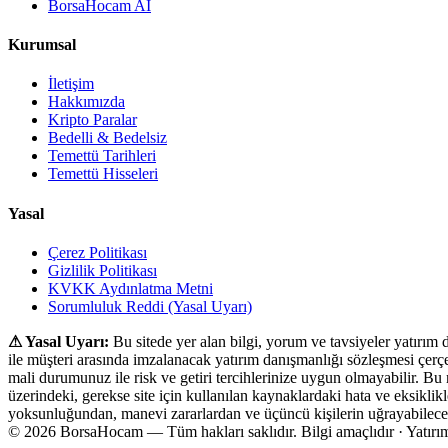
BorsaHocam AI
Kurumsal
İletişim
Hakkımızda
Kripto Paralar
Bedelli & Bedelsiz
Temettü Tarihleri
Temettü Hisseleri
Yasal
Çerez Politikası
Gizlilik Politikası
KVKK Aydınlatma Metni
Sorumluluk Reddi (Yasal Uyarı)
⚠ Yasal Uyarı:
Bu sitede yer alan bilgi, yorum ve tavsiyeler yatırım
ile müşteri arasında imzalanacak yatırım danışmanlığı sözleşmesi çer
mali durumunuz ile risk ve getiri tercihlerinize uygun olmayabilir. Bu
üzerindeki, gerekse site için kullanılan kaynaklardaki hata ve eksiklik
yoksunluğundan, manevi zararlardan ve üçüncü kişilerin uğrayabileceğ
© 2026 BorsaHocam — Tüm hakları saklıdır.
Bilgi amaçlıdır · Yatırı