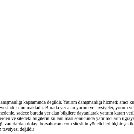
 danışmanlığı kapsamında değildir. Yatırım danışmanlığı hizmeti; aracı 
çevesinde sunulmaktadır. Burada yer alan yorum ve tavsiyeler, yorum ve 
 nedenle, sadece burada yer alan bilgilere dayanılarak yatırım kararı ver
lerden ve sitedeki bilgilerin kullanılması sonucunda yatırımcıların uğra
i zararlardan dolayı borsahocam.com sitesinin yöneticileri hiçbir şekil
m tavsiyesi değildir