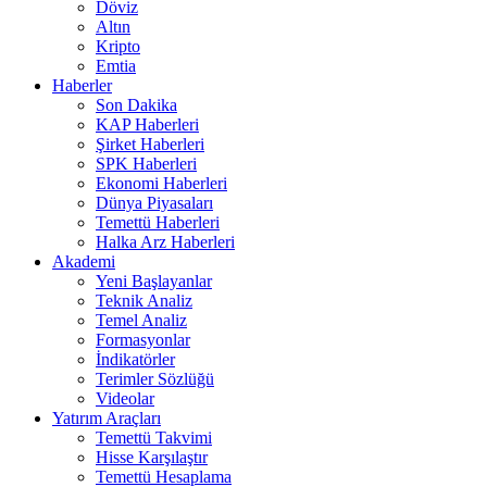
Döviz
Altın
Kripto
Emtia
Haberler
Son Dakika
KAP Haberleri
Şirket Haberleri
SPK Haberleri
Ekonomi Haberleri
Dünya Piyasaları
Temettü Haberleri
Halka Arz Haberleri
Akademi
Yeni Başlayanlar
Teknik Analiz
Temel Analiz
Formasyonlar
İndikatörler
Terimler Sözlüğü
Videolar
Yatırım Araçları
Temettü Takvimi
Hisse Karşılaştır
Temettü Hesaplama