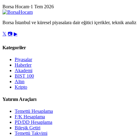
Borsa Hocam
·
1 Tem 2026
Borsa İstanbul ve küresel piyasalara dair eğitici içerikler, teknik analiz 
𝕏
📷
▶
Kategoriler
Piyasalar
Haberler
Akademi
BIST 100
Altın
Kripto
Yatırım Araçları
Temettü Hesaplama
F/K Hesaplama
PD/DD Hesaplama
Bileşik Getiri
Temettü Takvimi