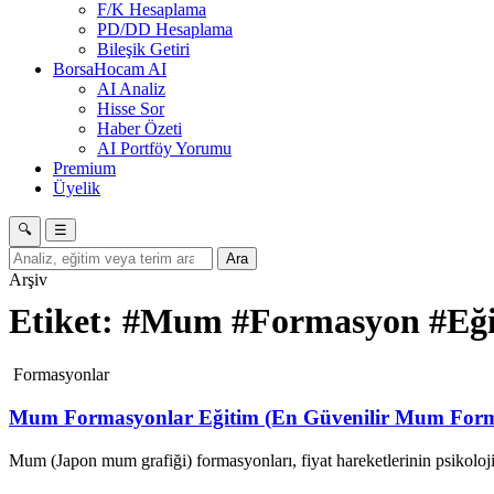
F/K Hesaplama
PD/DD Hesaplama
Bileşik Getiri
BorsaHocam AI
AI Analiz
Hisse Sor
Haber Özeti
AI Portföy Yorumu
Premium
Üyelik
🔍
☰
Ara
Arşiv
Etiket:
#Mum #Formasyon #Eği
Formasyonlar
Mum Formasyonlar Eğitim (En Güvenilir Mum Form
Mum (Japon mum grafiği) formasyonları, fiyat hareketlerinin psikol