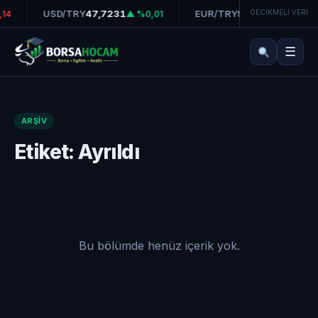
USD/TRY
47,7231
EUR/TRY
55,1942
GECİKMELİ VERİ
14
▲ %0,01
▼ %0,03
☰
ARŞIV
Etiket:
Ayrıldı
Bu bölümde henüz içerik yok.