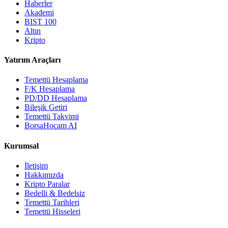
Haberler
Akademi
BIST 100
Altın
Kripto
Yatırım Araçları
Temettü Hesaplama
F/K Hesaplama
PD/DD Hesaplama
Bileşik Getiri
Temettü Takvimi
BorsaHocam AI
Kurumsal
İletişim
Hakkımızda
Kripto Paralar
Bedelli & Bedelsiz
Temettü Tarihleri
Temettü Hisseleri