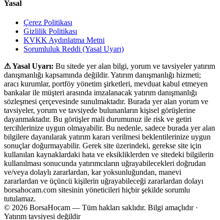
Yasal
Çerez Politikası
Gizlilik Politikası
KVKK Aydınlatma Metni
Sorumluluk Reddi (Yasal Uyarı)
⚠ Yasal Uyarı:
Bu sitede yer alan bilgi, yorum ve tavsiyeler yatırım
danışmanlığı kapsamında değildir. Yatırım danışmanlığı hizmeti;
aracı kurumlar, portföy yönetim şirketleri, mevduat kabul etmeyen
bankalar ile müşteri arasında imzalanacak yatırım danışmanlığı
sözleşmesi çerçevesinde sunulmaktadır. Burada yer alan yorum ve
tavsiyeler, yorum ve tavsiyede bulunanların kişisel görüşlerine
dayanmaktadır. Bu görüşler mali durumunuz ile risk ve getiri
tercihlerinize uygun olmayabilir. Bu nedenle, sadece burada yer alan
bilgilere dayanılarak yatırım kararı verilmesi beklentilerinize uygun
sonuçlar doğurmayabilir. Gerek site üzerindeki, gerekse site için
kullanılan kaynaklardaki hata ve eksikliklerden ve sitedeki bilgilerin
kullanılması sonucunda yatırımcıların uğrayabilecekleri doğrudan
ve/veya dolaylı zararlardan, kar yoksunluğundan, manevi
zararlardan ve üçüncü kişilerin uğrayabileceği zararlardan dolayı
borsahocam.com sitesinin yöneticileri hiçbir şekilde sorumlu
tutulamaz.
© 2026 BorsaHocam — Tüm hakları saklıdır.
Bilgi amaçlıdır ·
Yatırım tavsiyesi değildir