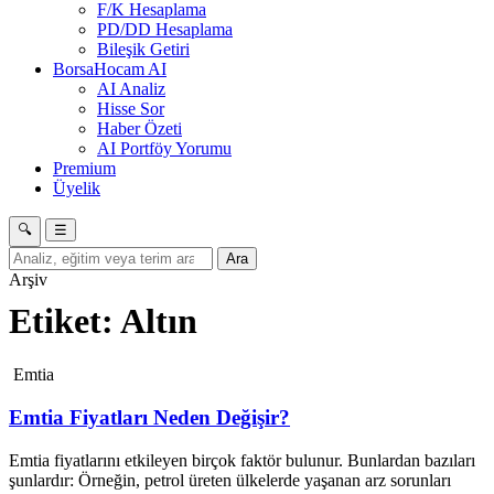
F/K Hesaplama
PD/DD Hesaplama
Bileşik Getiri
BorsaHocam AI
AI Analiz
Hisse Sor
Haber Özeti
AI Portföy Yorumu
Premium
Üyelik
🔍
☰
Ara
Arşiv
Etiket:
Altın
Emtia
Emtia Fiyatları Neden Değişir?
Emtia fiyatlarını etkileyen birçok faktör bulunur. Bunlardan bazıları
şunlardır: Örneğin, petrol üreten ülkelerde yaşanan arz sorunları