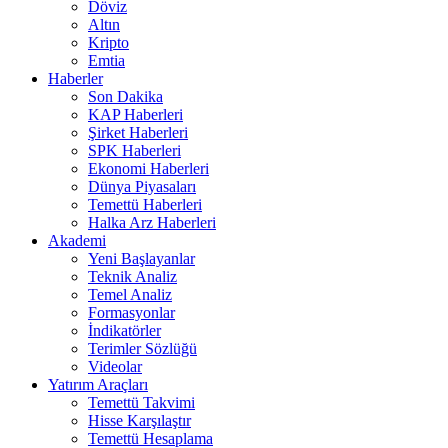
Döviz
Altın
Kripto
Emtia
Haberler
Son Dakika
KAP Haberleri
Şirket Haberleri
SPK Haberleri
Ekonomi Haberleri
Dünya Piyasaları
Temettü Haberleri
Halka Arz Haberleri
Akademi
Yeni Başlayanlar
Teknik Analiz
Temel Analiz
Formasyonlar
İndikatörler
Terimler Sözlüğü
Videolar
Yatırım Araçları
Temettü Takvimi
Hisse Karşılaştır
Temettü Hesaplama