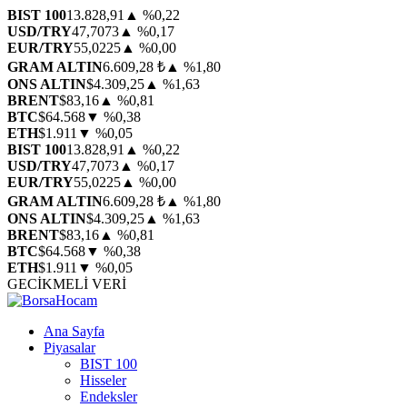
BIST 100
13.828,91
▲ %0,22
USD/TRY
47,7073
▲ %0,17
EUR/TRY
55,0225
▲ %0,00
GRAM ALTIN
6.609,28 ₺
▲ %1,80
ONS ALTIN
$4.309,25
▲ %1,63
BRENT
$83,16
▲ %0,81
BTC
$64.568
▼ %0,38
ETH
$1.911
▼ %0,05
BIST 100
13.828,91
▲ %0,22
USD/TRY
47,7073
▲ %0,17
EUR/TRY
55,0225
▲ %0,00
GRAM ALTIN
6.609,28 ₺
▲ %1,80
ONS ALTIN
$4.309,25
▲ %1,63
BRENT
$83,16
▲ %0,81
BTC
$64.568
▼ %0,38
ETH
$1.911
▼ %0,05
GECİKMELİ VERİ
Ana Sayfa
Piyasalar
BIST 100
Hisseler
Endeksler