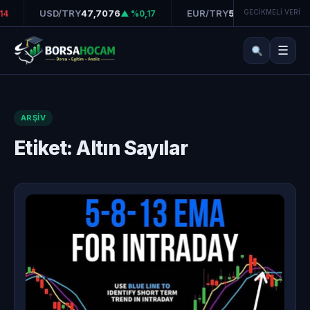
USD/TRY
47,7076
EUR/TRY
55,0394
GECİKMELİ VERİ
4
▲ %0,17
▲ %0,04
☰
ARŞIV
Etiket:
Altın Sayılar