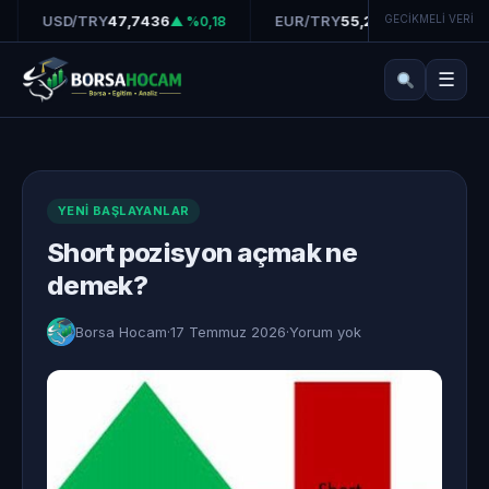
USD/TRY
47,7436
EUR/TRY
55,2510
GECİKMELİ VERİ
▲ %0,18
▲ %0,32
☰
YENI BAŞLAYANLAR
Short pozisyon açmak ne
demek?
Borsa Hocam
·
17 Temmuz 2026
·
Yorum yok