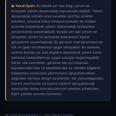
⚠ Yasal Uyarı:
Bu sitede yer alan bilgi, yorum ve
tavsiyeler yatırım danışmanlığı kapsamında değildir. Yatırım
danışmanlığı hizmeti; aracı kurumlar, portföy yönetim
şirketleri, mevduat kabul etmeyen bankalar ile müşteri
arasında imzalanacak yatırım danışmanlığı sözleşmesi
çerçevesinde sunulmaktadır. Burada yer alan yorum ve
tavsiyeler, yorum ve tavsiyede bulunanların kişisel
görüşlerine dayanmaktadır. Bu görüşler mali durumunuz ile
risk ve getiri tercihlerinize uygun olmayabilir. Bu nedenle,
sadece burada yer alan bilgilere dayanılarak yatırım kararı
verilmesi beklentilerinize uygun sonuçlar doğurmayabilir.
Gerek site üzerindeki, gerekse site için kullanılan
kaynaklardaki hata ve eksikliklerden ve sitedeki bilgilerin
kullanılması sonucunda yatırımcıların uğrayabilecekleri
doğrudan ve/veya dolaylı zararlardan, kar yoksunluğundan,
manevi zararlardan ve üçüncü kişilerin uğrayabileceği
zararlardan dolayı borsahocam.com sitesinin yöneticileri
hiçbir şekilde sorumlu tutulamaz.
© 2026 BorsaHocam — Tüm hakları saklıdır.